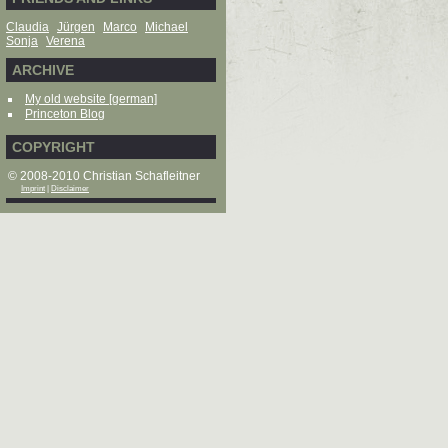
Claudia
Jürgen
Marco
Michael
Sonja
Verena
ARCHIVE
My old website [german]
Princeton Blog
COPYRIGHT
© 2008-2010 Christian Schafleitner
Imprint
|
Disclaimer