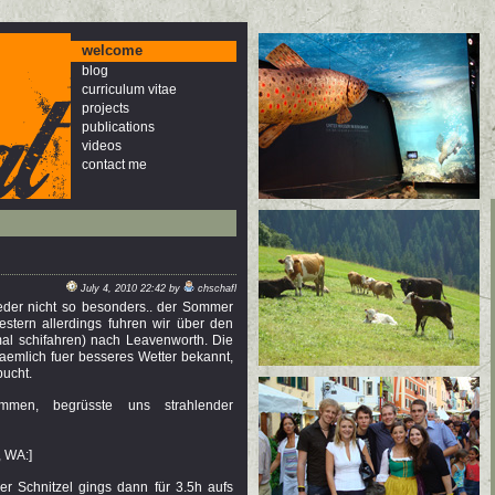
welcome
blog
curriculum vitae
projects
publications
videos
contact me
July 4, 2010 22:42 by
chschafl
eder nicht so besonders.. der Sommer
estern allerdings fuhren wir über den
al schifahren) nach Leavenworth. Die
naemlich fuer besseres Wetter bekannt,
bucht.
mmen, begrüsste uns strahlender
 WA:]
r Schnitzel gings dann für 3.5h aufs