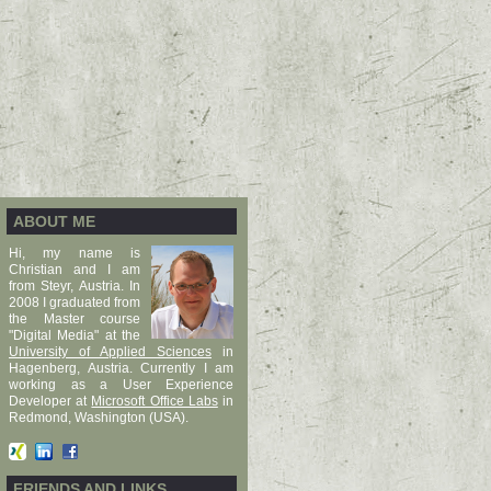
ABOUT ME
Hi, my name is
Christian and I am
from Steyr, Austria. In
2008 I graduated from
the Master course
"Digital Media" at the
University of Applied Sciences
in
Hagenberg, Austria. Currently I am
working as a User Experience
Developer at
Microsoft Office Labs
in
Redmond, Washington (USA).
FRIENDS AND LINKS