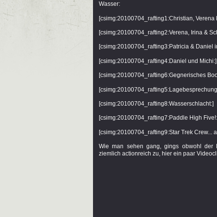
Wasser:
[csimg:20100704_rafting1:Christian, Verena ku
[csimg:20100704_rafting2:Verena, Irina & Sch
[csimg:20100704_rafting3:Patricia & Daniel 
[csimg:20100704_rafting4:Daniel und Michi:]
[csimg:20100704_rafting6:Gegnerisches Boot
[csimg:20100704_rafting5:Lagebesprechung
[csimg:20100704_rafting8:Wasserschlacht:]
[csimg:20100704_rafting7:Paddle High Five!:
[csimg:20100704_rafting9:Star Trek Crew... a
Wie man sehen gang, gings obwohl der Fl
ziemlich actionreich zu, hier ein paar Videocl