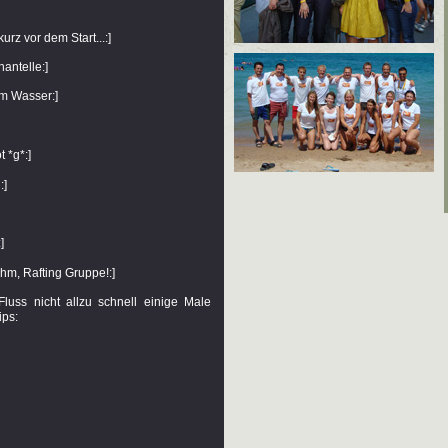
rz vor dem Start...:]
antelle:]
im Wasser:]
 *g*:]
:]
]
hm, Rafting Gruppe!:]
uss nicht allzu schnell einige Male
ips: