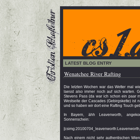
LATEST BLOG ENTRY
Wenatchee River Rafting
Die letzten Wochen war das Wetter mal wi
laesst also immer noch auf sich warten. G
Stevens Pass (da war ich schon ein paar m
Westseite der Cascades (Gebirgskette) ist 
und so haben wir dort eine Rafting Touch ge
In Bayern, ähh Leavenworth, angeko
Sonnenschein:
[csimg:20100704_leavenworth:Leavenworth,
Nach einem nicht sehr authentischen Wiene